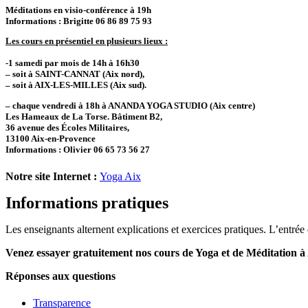
Méditations en visio-conférence à 19h
Informations : Brigitte 06 86 89 75 93
Les cours en
présentiel
en plusieurs lieux :
-1 samedi par mois de 14h à 16h30
– soit à SAINT-CANNAT (Aix nord),
– soit à AIX-LES-MILLES (Aix sud).
– chaque vendredi à 18h
à ANANDA YOGA STUDIO (Aix centre)
Les Hameaux de La Torse. Bâtiment B2,
36 avenue des Écoles Militaires,
13100 Aix-en-Provence
Informations : Olivier 06 65 73 56 27
Notre site Internet :
Yoga Aix
Informations pratiques
Les enseignants alternent explications et exercices pratiques. L’entrée 
Venez essayer gratuitement nos cours de Yoga et de Méditation à
Réponses aux questions
Transparence