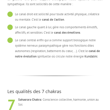
sympathique. Ils sont sollicités de cette manière :
Le canal droit est sollicité pour toute activité physique, créatrice
ou mentale. C’est le
canal de l’action
.
Le canal gauche quant à lui, gère nos comportements émotifs,
affectifs, et sensibles. C’est le
canal des émotions
.
Le canal central enfin qui a comme support biologique notre
système nerveux parasympathique gère nos fonctions dites
autonomes (respiration, battement du cœur, …). C’est le
canal de
notre évolution
spirituelle où circule notre énergie
Kundalini.
Les qualités des 7 chakras
7
Sahasrara Chakra:
Conscience collective, harmonie, union au
Soi.