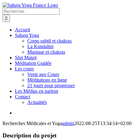
Passer
au
Rechercher:
contenu
Accueil
Sahaja Yoga
Corps subtil et chakras
La Kundalini
Musique et chakras
Shri Mataji
Méditation Guidée
Les cours
Venir aux Cours
Méditations en ligne
21 jours pour progresser
Les Médias en parlent
Contact
Actualités
View
Larger
Recherches Médicales et Yoga
admin
2022-08-25T13:34:14+02:00
Image
Description du projet