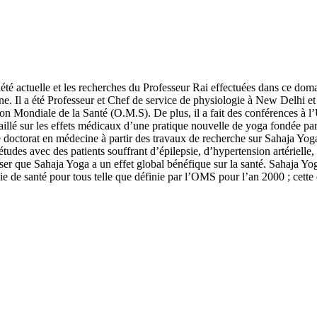
société actuelle et les recherches du Professeur Rai effectuées dans ce 
ne. Il a été Professeur et Chef de service de physiologie à New Delhi et 
Mondiale de la Santé (O.M.S). De plus, il a fait des conférences à l’Un
vaillé sur les effets médicaux d’une pratique nouvelle de yoga fondée pa
 doctorat en médecine à partir des travaux de recherche sur Sahaja Yog
udes avec des patients souffrant d’épilepsie, d’hypertension artérielle, 
enser que Sahaja Yoga a un effet global bénéfique sur la santé. Sahaja Y
égie de santé pour tous telle que définie par l’OMS pour l’an 2000 ; cette