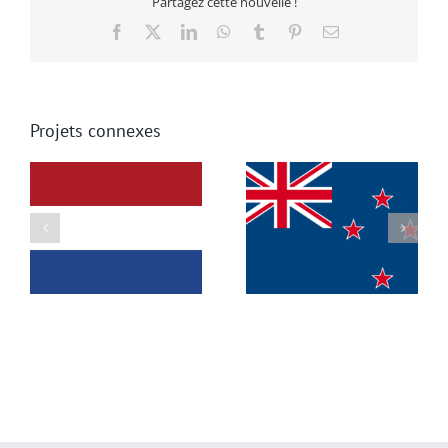
Partagez cette nouvelle !
Facebook
X
LinkedIn
WhatsApp
Tumblr
Pinterest
Email
Projets connexes
Nouvelle-Zélande
Norvège