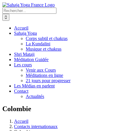
Passer
au
Rechercher:
contenu
Accueil
Sahaja Yoga
Corps subtil et chakras
La Kundalini
Musique et chakras
Shri Mataji
Méditation Guidée
Les cours
Venir aux Cours
Méditations en ligne
21 jours pour progresser
Les Médias en parlent
Contact
Actualités
Colombie
Accueil
Contacts internationaux