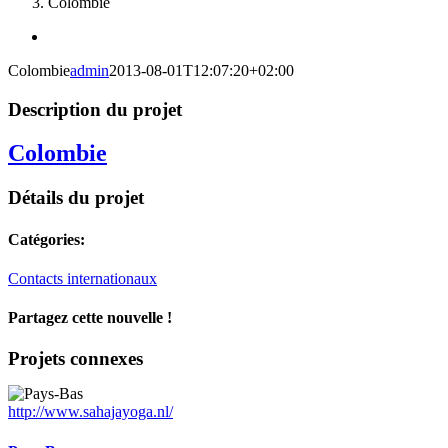
Colombie
View
Larger
Colombie
admin
2013-08-01T12:07:20+02:00
Image
Description du projet
Colombie
Détails du projet
Catégories:
Contacts internationaux
Partagez cette nouvelle !
Facebook
X
LinkedIn
WhatsApp
Tumblr
Pinterest
Email
Projets connexes
http://www.sahajayoga.nl/