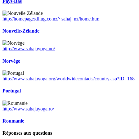
Pays-Bas
http://homepages.ihug.co.nz/~sahaj_nz/home.htm
Nouvelle-Zélande
http://www.sahajayoga.no/
Norvège
http://www.sahajayoga.org/worldwidecontacts/country.asp?ID=168
Portugal
http://www.sahajayoga.ro/
Roumanie
Réponses aux questions