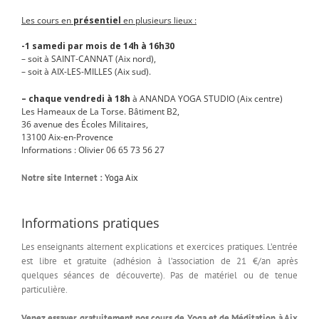
Les cours en
présentiel
en plusieurs lieux :
-1 samedi par mois de 14h à 16h30
– soit à SAINT-CANNAT (Aix nord),
– soit à AIX-LES-MILLES (Aix sud).
– chaque vendredi à 18h
à ANANDA YOGA STUDIO (Aix centre)
Les Hameaux de La Torse. Bâtiment B2,
36 avenue des Écoles Militaires,
13100 Aix-en-Provence
Informations : Olivier 06 65 73 56 27
Notre site Internet :
Yoga Aix
Informations pratiques
Les enseignants alternent explications et exercices pratiques. L’entrée
est libre et gratuite (adhésion à l’association de 21 €/an après
quelques séances de découverte). Pas de matériel ou de tenue
particulière.
Venez essayer gratuitement nos cours de Yoga et de Méditation à Aix